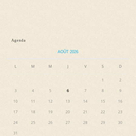
n
e
e
e
t
v
z
n
u
u
e
a
n
Agenda
s
e
v
É
d
AOÛT 2026
i
v
a
g
L
M
M
J
V
S
D
è
t
a
n
e
1
2
e
t
.
3
4
5
6
7
8
9
m
i
e
10
11
12
13
14
15
16
o
n
17
18
19
20
21
22
23
n
t
24
25
26
27
28
29
30
d
31
e