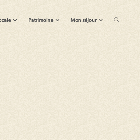
ocale
Patrimoine
Mon séjour
Toggle
website
search