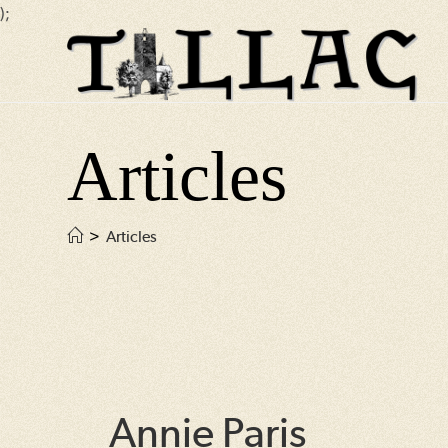
);
Skip
to
content
Articles
>
Articles
Annie Paris