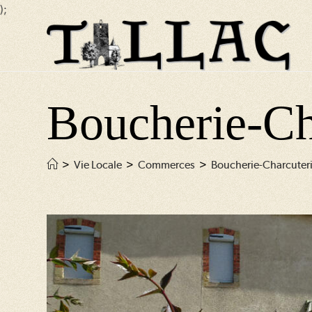
);
Skip
to
content
Boucherie-Ch
>
Vie Locale
>
Commerces
>
Boucherie-Charcuter