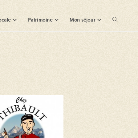
ocale
Patrimoine
Mon séjour
Toggle
website
search