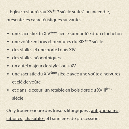
ème
L’Eglise restaurée au XV
siècle suite à un incendie,
présente les caractéristiques suivantes :
ème
une sacristie du XIV
siècle surmontée d’un clocheton
ème
une voûte en bois et peintures du XIX
siècle
des stalles et une porte Louis XIV
des stalles néogothiques
un autel majeur de style Louis XV
ème
une sacristie du XIV
siècle avec une voûte à nervures
et clé de voûte
ème
et dans le cœur, un retable en bois doré du XVIII
siècle
On y trouve encore des trésors liturgiques :
antiphonaires
,
ciboires
,
chasubles
et bannières de procession.