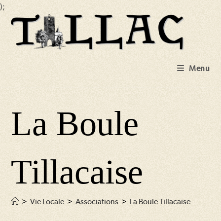
);
Skip
to
content
Menu
La Boule
Tillacaise
>
Vie Locale
>
Associations
>
La Boule Tillacaise