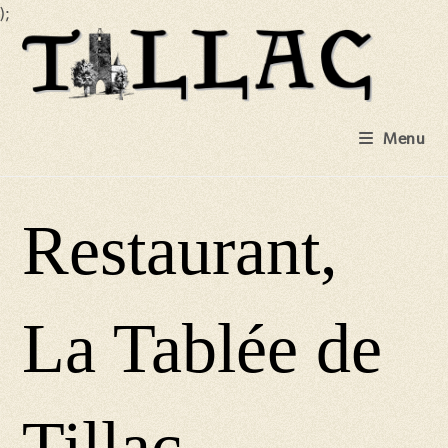
);
Skip
to
content
Menu
Restaurant,
La Tablée de
Tillac