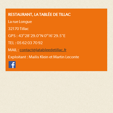
RESTAURANT, LA TABLÉE DE TILLAC
La rue Longue
32170 Tillac
GPS : 43°28'29.0"N 0°16'29.5"E
TEL : 05 62 03 70 92
MAIL :
contact@latableedetillac.fr
Exploitant : Maïlis Klein et Martin Leconte