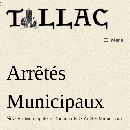
);
Skip
to
content
Menu
Arrêtés
Municipaux
>
Vie Municipale
>
Documents
>
Arrêtés Municipaux