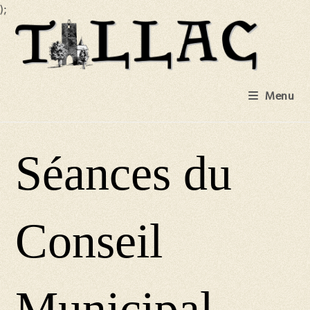
);
Skip
to
content
Menu
Séances du
Conseil
Municipal