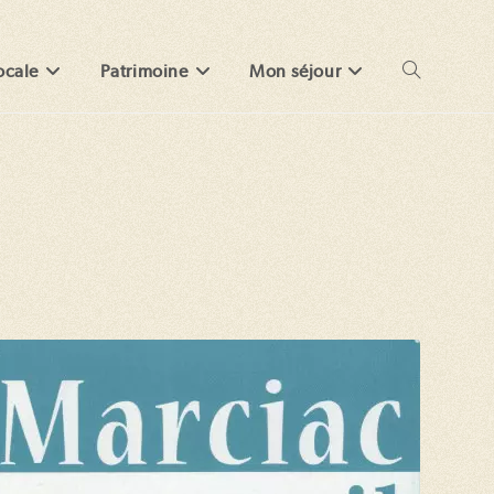
ocale
Patrimoine
Mon séjour
Toggle
website
search