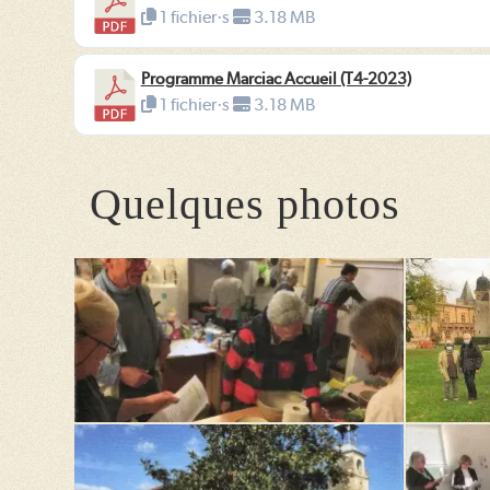
1 fichier·s
3.18 MB
Programme Marciac Accueil (T4-2023)
1 fichier·s
3.18 MB
Quelques photos