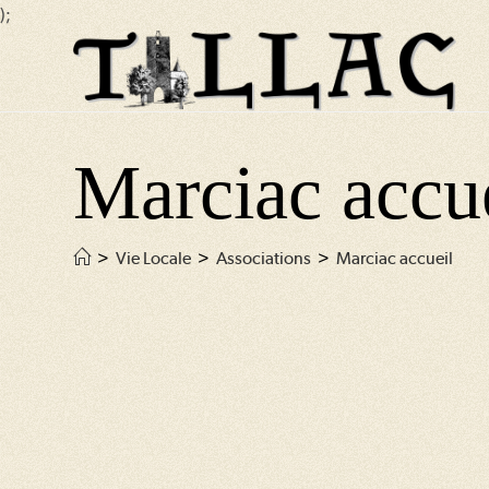
);
Skip
to
content
Marciac accu
>
Vie Locale
>
Associations
>
Marciac accueil