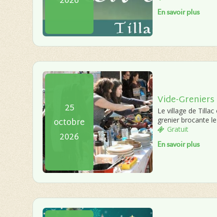
2026
En savoir plus
Vide-Greniers
25
Le village de Tillac
octobre
grenier brocante l
Gratuit
2026
En savoir plus