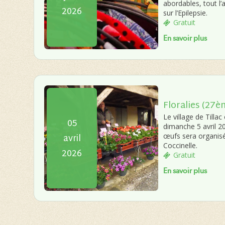
abordables, tout l’
2026
sur l’Epilepsie.
Gratuit
En savoir plus
Floralies (27è
Le village de Tilla
05
dimanche 5 avril 2
avril
œufs sera organis
Coccinelle.
2026
Gratuit
En savoir plus