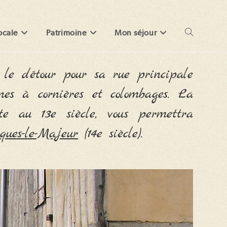
ocale
Patrimoine
Mon séjour
Toggle
e le détour pour sa rue principale
website
nes à cornières et colombages. La
search
e au 13e siècle, vous permettra
ques-le-Majeur
(14e siècle).