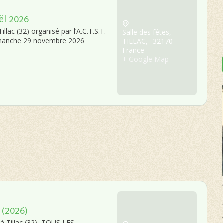
ël 2026
llac (32) organisé par l’A.C.T.S.T.
Salle des fêtes,
imanche 29 novembre 2026
TILLAC
,
32170
France
+ Google Map
 (2026)
à Tillac (32), TOUS LES