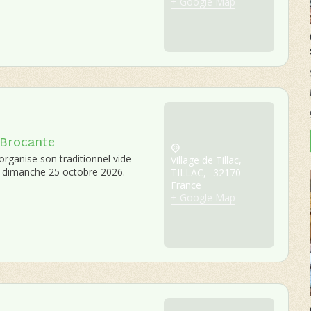
+ Google Map
 Brocante
 organise son traditionnel vide-
Village de Tillac,
e dimanche 25 octobre 2026.
TILLAC
,
32170
France
+ Google Map