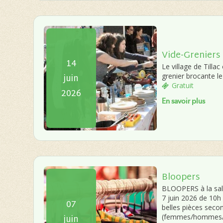
Vide-Greniers
14
Le village de Tillac
juin
grenier brocante l
Gratuit
2026
En savoir plus
Bloopers
BLOOPERS à la sall
7 juin 2026 de 10h
07
belles pièces seco
juin
(femmes/hommes/en