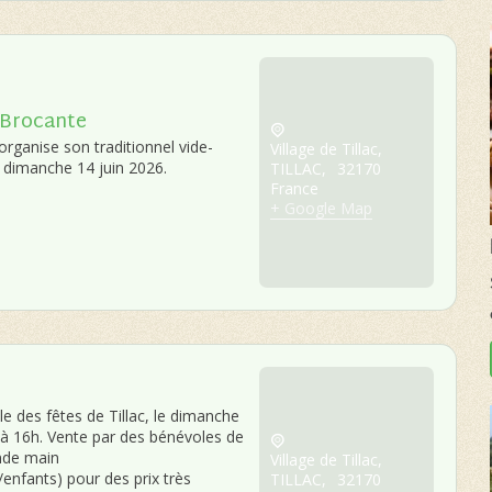
 Brocante
 organise son traditionnel vide-
Village de Tillac,
e dimanche 14 juin 2026.
TILLAC
,
32170
France
+ Google Map
e des fêtes de Tillac, le dimanche
 à 16h. Vente par des bénévoles de
nde main
Village de Tillac,
fants) pour des prix très
TILLAC
,
32170