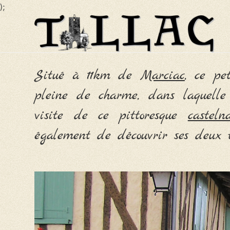
);
Skip
to
content
Situé à 11km de
Marciac
, ce pe
pleine de charme, dans laquelle 
visite de ce pittoresque
castel
également de découvrir ses deux 