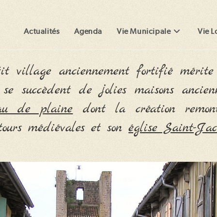
Actualités
Agenda
Vie Municipale
Vie L
tit village anciennement fortifié mérit
se succèdent de jolies maisons ancien
nau de plaine
dont la création remont
tours médiévales et son
église Saint-Jac