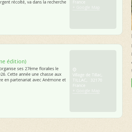
argent récolté, va dans la recherche
France
+ Google Map
me édition)
c organise ses 27ème floralies le
026. Cette année une chasse aux
Village de Tillac,
ée en partenariat avec Anémone et
TILLAC
,
32170
France
+ Google Map