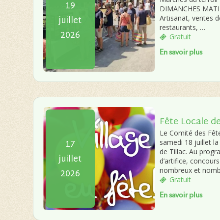
19
DIMANCHES MATIN, d
juillet
Artisanat, ventes d
restaurants, …
2026
Gratuit
En savoir plus
Fête Locale de
Le Comité des Fête
17
samedi 18 juillet la
de Tillac. Au prog
juillet
d’artifice, concou
nombreux et nombr
2026
Gratuit
En savoir plus