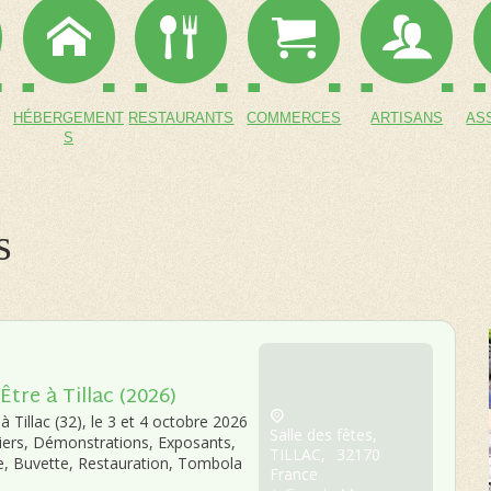
HÉBERGEMENT
RESTAURANTS
COMMERCES
ARTISANS
AS
S
s
Être à Tillac (2026)
à Tillac (32), le 3 et 4 octobre 2026
Salle des fêtes,
liers, Démonstrations, Exposants,
TILLAC
,
32170
re, Buvette, Restauration, Tombola
France