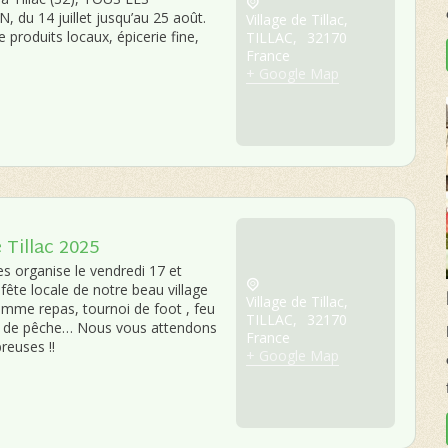
u 14 juillet jusqu’au 25 août.
Village de Tillac,
e produits locaux, épicerie fine,
TILLAC
,
32170
France
+ Google Map
 Tillac 2025
s organise le vendredi 17 et
 fête locale de notre beau village
Village de Tillac,
ramme repas, tournoi de foot , feu
TILLAC
,
32170
rs de pêche… Nous vous attendons
France
euses !!
+ Google Map