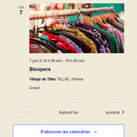
e
DIM
7
s
É
v
è
n
7 juin à 10 h 00 min
-
16 h 00 min
e
Bloopers
m
Village de Tillac
TILLAC, France
e
Gratuit
n
t
Évènements
Aujourd’hui
suivants
Évènements
précédents
s
S’abonner au calendrier