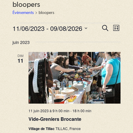
bloopers
Évènements
bloopers
Évènements
11/06/2023
 - 
09/08/2026
R
N
R
L
e
a
i
S
e
c
s
juin 2023
v
h
é
c
t
e
i
e
l
r
DIM
h
11
g
c
e
e
h
a
c
e
r
t
t
i
c
i
o
o
h
n
n
e
d
11 juin 2023 à 9 h 00 min
-
18 h 00 min
n
e
e
Vide-Greniers Brocante
e
t
v
z
Village de Tillac
TILLAC, France