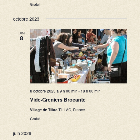
n
u
u
Gratuit
e
a
n
octobre 2023
s
e
v
É
d
i
DIM
v
8
a
g
è
t
a
n
e
e
t
.
m
i
e
o
n
8 octobre 2023 à 9 h 00 min
-
18 h 00 min
n
t
Vide-Greniers Brocante
d
Village de Tillac
TILLAC, France
e
Gratuit
v
juin 2026
u