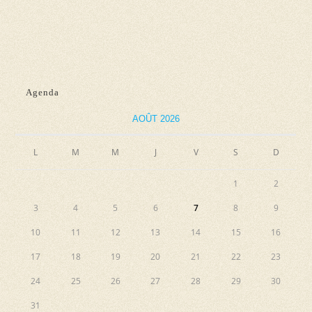
n
e
e
e
t
v
z
n
u
u
e
a
n
Agenda
s
e
v
É
d
AOÛT 2026
i
v
a
g
L
M
M
J
V
S
D
è
t
a
n
e
1
2
e
t
.
3
4
5
6
7
8
9
m
i
e
10
11
12
13
14
15
16
o
n
17
18
19
20
21
22
23
n
t
24
25
26
27
28
29
30
d
31
e