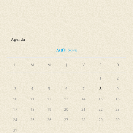
n
e
e
e
t
v
z
n
u
u
e
a
n
Agenda
s
e
v
É
d
AOÛT 2026
i
v
a
g
L
M
M
J
V
S
D
è
t
a
n
e
1
2
e
t
.
3
4
5
6
7
8
9
m
i
e
10
11
12
13
14
15
16
o
n
17
18
19
20
21
22
23
n
t
24
25
26
27
28
29
30
d
31
e