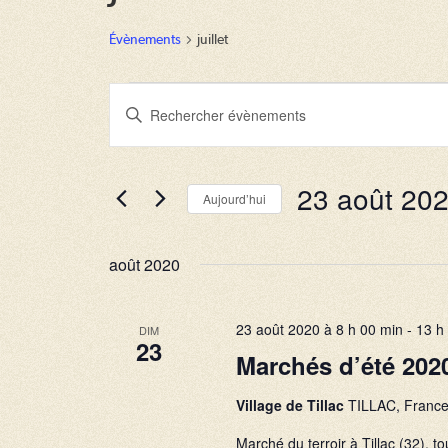
Évènements
juillet
Évènements
R
S
e
a
c
i
23 août 20
s
h
Aujourd’hui
i
e
S
r
é
r
août 2020
m
l
c
o
e
h
23 août 2020 à 8 h 00 min
-
13 h
DIM
t
c
23
Marchés d’été 202
e
-
t
c
e
i
Village de Tillac
TILLAC, Franc
l
t
o
Marché du terroir à Tillac (32), t
é