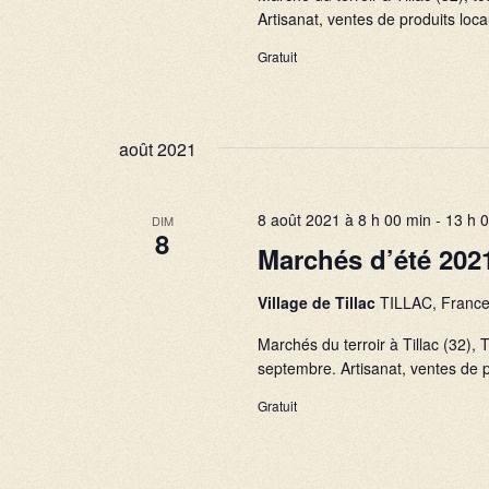
n
n
Artisanat, ventes de produits locau
.
n
a
R
Gratuit
e
v
e
z
i
c
u
août 2021
h
g
n
e
a
e
r
8 août 2021 à 8 h 00 min
-
13 h 
d
DIM
t
8
c
Marchés d’été 202
a
i
h
t
o
Village de Tillac
TILLAC, Franc
e
e
r
n
Marchés du terroir à Tillac (32)
.
É
septembre. Artisanat, ventes de pr
d
v
Gratuit
e
è
v
n
u
e