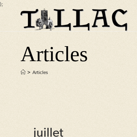
);
Skip
to
content
Articles
>
Articles
juillet