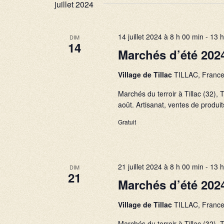
juillet 2024
e
m
e
s
14 juillet 2024 à 8 h 00 min
-
13 h
DIM
n
14
É
Marchés d’été 202
t
v
s
Village de Tillac
TILLAC, Franc
è
p
Marchés du terroir à Tillac (32
n
a
août. Artisanat, ventes de produits
r
e
Gratuit
m
m
o
e
t
n
21 juillet 2024 à 8 h 00 min
-
13 h
-
DIM
21
t
c
Marchés d’été 202
s
l
Village de Tillac
TILLAC, Franc
é
.
Marchés du terroir à Tillac (32