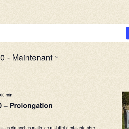
20
 - 
Maintenant
 00 min
0 – Prolongation
e
ous les dimanches matin, de mi-juillet à mi-septembre.