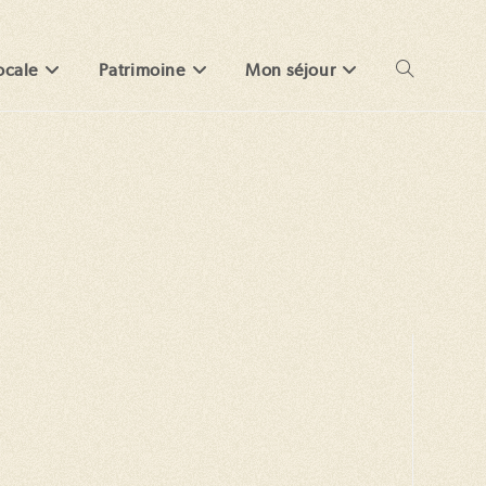
ocale
Patrimoine
Mon séjour
Toggle
website
search