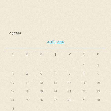
n
e
e
e
t
v
z
n
u
u
e
a
n
Agenda
s
e
v
É
d
AOÛT 2026
i
v
a
g
L
M
M
J
V
S
D
è
t
a
n
e
1
2
e
t
.
3
4
5
6
7
8
9
m
i
e
10
11
12
13
14
15
16
o
n
17
18
19
20
21
22
23
n
t
24
25
26
27
28
29
30
d
31
e