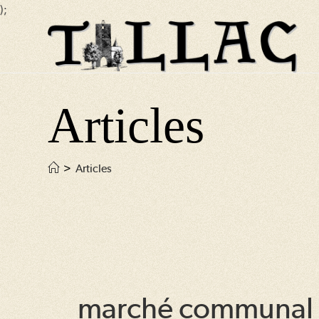
);
Skip
to
content
Articles
>
Articles
marché communal