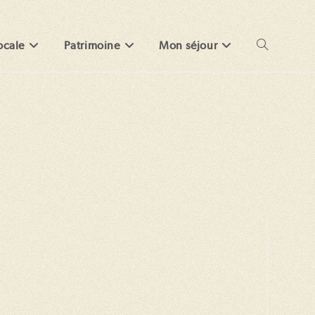
ocale
Patrimoine
Mon séjour
Toggle
website
search