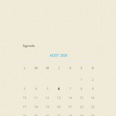
u
e
s
É
v
è
Agenda
n
e
AOÛT 2026
m
e
L
M
M
J
V
S
D
n
1
2
t
3
4
5
6
7
8
9
10
11
12
13
14
15
16
17
18
19
20
21
22
23
24
25
26
27
28
29
30