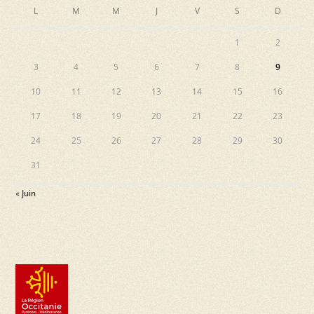
L
M
M
J
V
S
D
e
s
1
2
É
3
4
5
6
7
8
9
v
10
11
12
13
14
15
16
è
17
18
19
20
21
22
23
n
24
25
26
27
28
29
30
e
31
m
« Juin
e
n
t
s