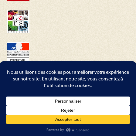
Conditions générales
–
Mentions légales
–
Plan du site
–
Contact
Copyright - WordPress Theme by OceanWP