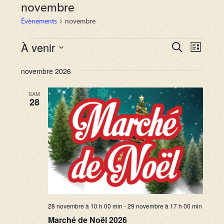
novembre
Évènements
novembre
Évènements
À venir
R
N
R
L
e
a
i
S
e
c
s
novembre 2026
v
h
é
c
t
e
i
e
l
r
SAM
h
28
g
c
e
e
h
a
c
e
r
t
t
i
c
i
o
o
h
n
n
e
d
n
e
e
e
28 novembre à 10 h 00 min
-
29 novembre à 17 h 00 min
t
v
z
Marché de Noël 2026