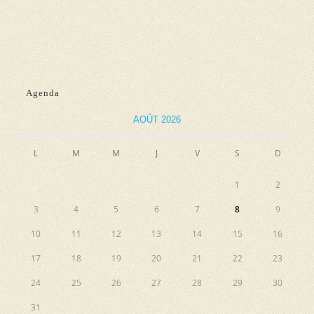
n
e
e
e
t
v
z
n
u
u
e
a
n
Agenda
s
e
v
É
d
AOÛT 2026
i
v
a
g
L
M
M
J
V
S
D
è
t
a
n
e
1
2
e
t
.
3
4
5
6
7
8
9
m
i
e
10
11
12
13
14
15
16
o
n
17
18
19
20
21
22
23
n
t
24
25
26
27
28
29
30
d
31
e