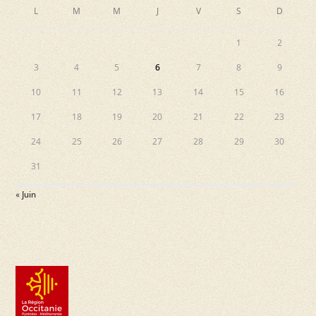
L
M
M
J
V
S
D
e
s
1
2
É
3
4
5
6
7
8
9
v
10
11
12
13
14
15
16
è
17
18
19
20
21
22
23
n
24
25
26
27
28
29
30
e
31
m
« Juin
e
n
t
s