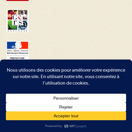
Conditions générales
–
Mentions légales
–
Plan du site
–
Contact
Copyright - WordPress Theme by OceanWP