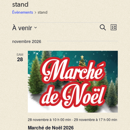
stand
Évènements
stand
Évènements
À venir
R
N
R
L
e
a
i
S
e
c
s
novembre 2026
v
h
é
c
t
e
i
e
l
r
SAM
h
28
g
c
e
e
h
a
c
e
r
t
t
i
c
i
o
o
h
n
n
e
d
n
e
e
e
28 novembre à 10 h 00 min
-
29 novembre à 17 h 00 min
t
v
z
Marché de Noël 2026