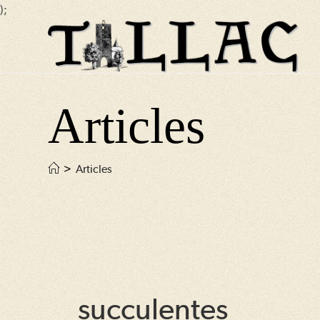
);
Skip
to
content
Articles
>
Articles
succulentes