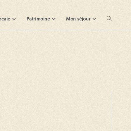
ocale
Patrimoine
Mon séjour
Toggle
website
search