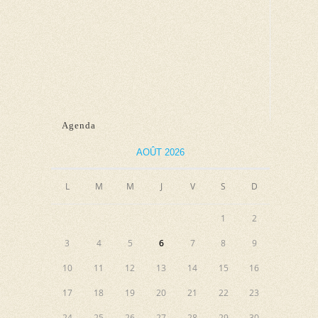
u
e
s
É
v
è
Agenda
n
e
AOÛT 2026
m
e
L
M
M
J
V
S
D
n
1
2
t
3
4
5
6
7
8
9
10
11
12
13
14
15
16
17
18
19
20
21
22
23
24
25
26
27
28
29
30