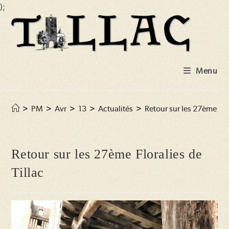
);
Skip
to
content
Menu
>
PM
>
Avr
>
13
>
Actualités
>
Retour sur les 27ème Flor
Retour sur les 27ème Floralies de
Tillac