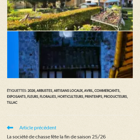
ÉTIQUETTES
:
2026
,
ARBUSTES
,
ARTISANS LOCAUX
,
AVRIL
,
COMMERÇANTS
,
EXPOSANTS
,
FLEURS
,
FLORALIES
,
HORTICULTEURS
,
PRINTEMPS
,
PRODUCTEURS
,
TILLAC
Read
Article précédent
more
La société de chasse fête la fin de saison 25/26
articles