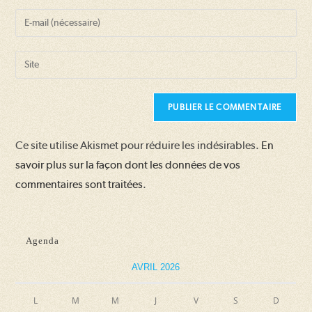
name
Enter
or
your
username
email
Saisir
to
address
l’URL
comment
to
de
comment
votre
site
Ce site utilise Akismet pour réduire les indésirables.
En
(facultatif)
savoir plus sur la façon dont les données de vos
commentaires sont traitées
.
Agenda
AVRIL 2026
L
M
M
J
V
S
D