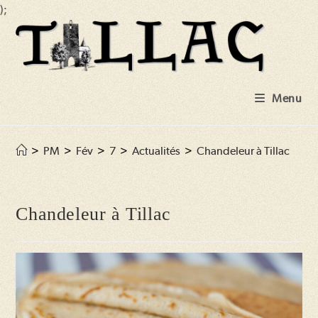
);
Skip
to
content
Menu
>
PM
>
Fév
>
7
>
Actualités
>
Chandeleur à Tillac
Chandeleur à Tillac