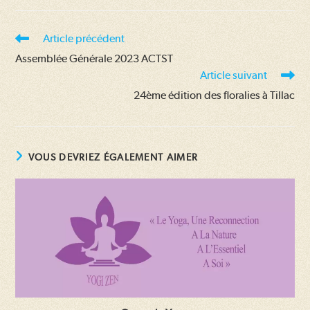
Read
Article précédent
more
Assemblée Générale 2023 ACTST
articles
Article suivant
24ème édition des floralies à Tillac
VOUS DEVRIEZ ÉGALEMENT AIMER