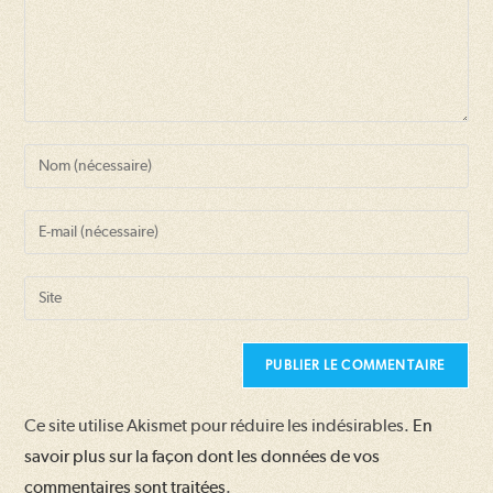
Enter
your
name
Enter
or
your
username
email
Saisir
to
address
l’URL
comment
to
de
comment
votre
site
Ce site utilise Akismet pour réduire les indésirables.
En
(facultatif)
savoir plus sur la façon dont les données de vos
commentaires sont traitées
.