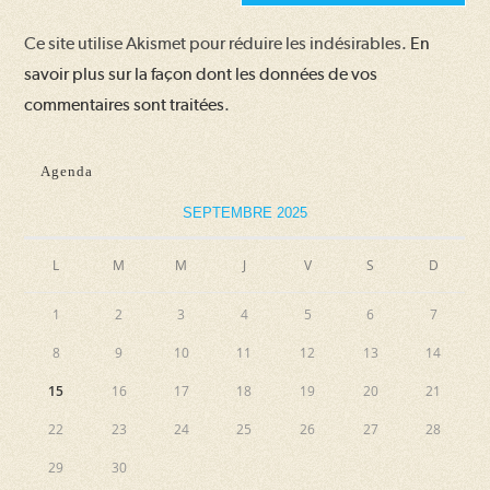
site
Ce site utilise Akismet pour réduire les indésirables.
En
(facultatif)
savoir plus sur la façon dont les données de vos
commentaires sont traitées
.
Agenda
SEPTEMBRE 2025
L
M
M
J
V
S
D
1
2
3
4
5
6
7
8
9
10
11
12
13
14
15
16
17
18
19
20
21
22
23
24
25
26
27
28
29
30