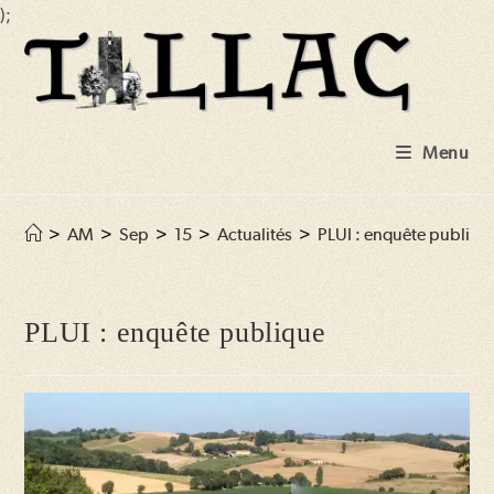
);
Skip
to
content
Menu
>
AM
>
Sep
>
15
>
Actualités
>
PLUI : enquête publiqu
PLUI : enquête publique