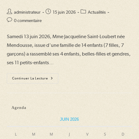
Auteur/autrice
Publication
Post
administrateur
15 juin 2026
Actualités
de
publiée :
category:
Commentaires
0 commentaire
la
de
publication :
la
Samedi 13 juin 2026, Mme Jacqueline Saint-Loubert née
publication :
Mendousse, issue d'une famille de 14 enfants (7 filles, 7
garçons) a rassemblé ses 4 enfants, belles-filles et gendres,
ses 11 petits-enfants…
Quatre
Continuer La Lecture
Générations
De
La
Famille
Saint-
Loubert
Agenda
Se
Sont
Retrouvées
JUIN 2026
L
M
M
J
V
S
D