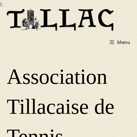
);
Skip
to
content
Menu
Association
Tillacaise de
Tennis