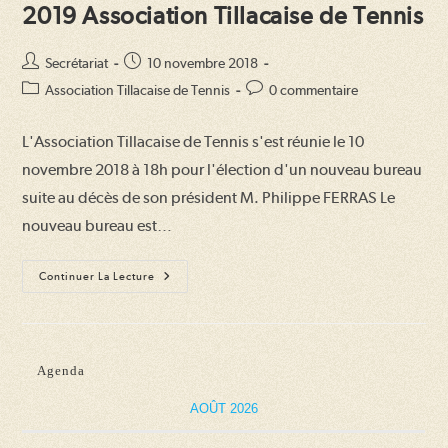
2019 Association Tillacaise de Tennis
Auteur/autrice
Publication
Secrétariat
10 novembre 2018
de
publiée :
Post
Commentaires
Association Tillacaise de Tennis
0 commentaire
la
category:
de
publication :
la
L'Association Tillacaise de Tennis s'est réunie le 10
publication :
novembre 2018 à 18h pour l'élection d'un nouveau bureau
suite au décès de son président M. Philippe FERRAS Le
nouveau bureau est…
Assemblée
Continuer La Lecture
Générale
Extraordinaire
2019
Association
Tillacaise
De
Agenda
Tennis
AOÛT 2026