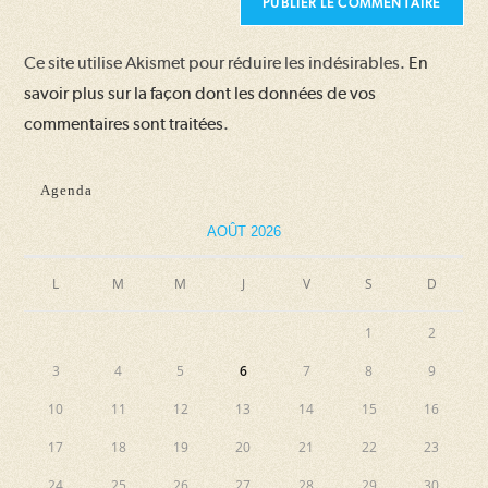
votre
site
Ce site utilise Akismet pour réduire les indésirables.
En
(facultatif)
savoir plus sur la façon dont les données de vos
commentaires sont traitées
.
Agenda
AOÛT 2026
L
M
M
J
V
S
D
1
2
3
4
5
6
7
8
9
10
11
12
13
14
15
16
17
18
19
20
21
22
23
24
25
26
27
28
29
30