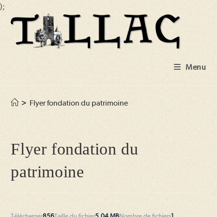
);
Skip
to
content
Menu
>
Flyer fondation du patrimoine
Flyer fondation du
patrimoine
Télécharger
856
Taille du fichier
5.04 MB
Nombre de fichiers
1