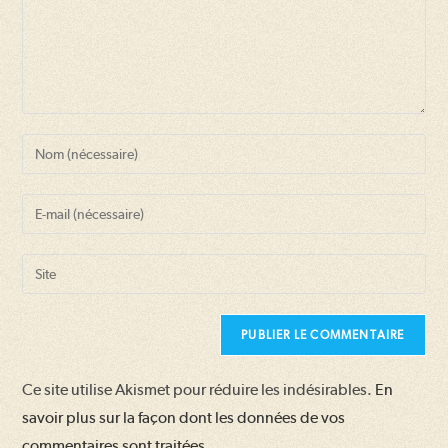
Enter
your
name
Enter
or
your
username
email
Saisir
to
address
l’URL
comment
to
de
comment
votre
site
Ce site utilise Akismet pour réduire les indésirables.
En
(facultatif)
savoir plus sur la façon dont les données de vos
commentaires sont traitées
.