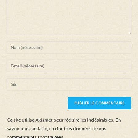
Enter
your
name
Enter
or
your
username
email
Saisir
to
address
l’URL
comment
to
de
comment
votre
site
Ce site utilise Akismet pour réduire les indésirables.
En
(facultatif)
savoir plus sur la façon dont les données de vos
commentaires sont traitées
.