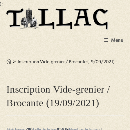
);
Skip
to
content
Menu
>
Inscription Vide-grenier / Brocante (19/09/2021)
Inscription Vide-grenier /
Brocante (19/09/2021)
Télécharger
796
Taille du fichier
954 Ko
Nombre de fichiers
1