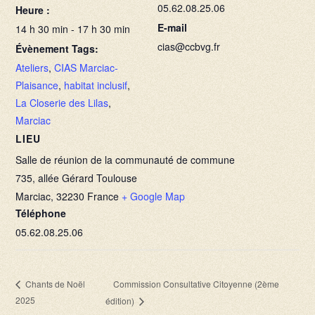
05.62.08.25.06
Heure :
E-mail
14 h 30 min - 17 h 30 min
cias@ccbvg.fr
Évènement Tags:
Ateliers
,
CIAS Marciac-
Plaisance
,
habitat inclusif
,
La Closerie des Lilas
,
Marciac
LIEU
Salle de réunion de la communauté de commune
735, allée Gérard Toulouse
Marciac
,
32230
France
+ Google Map
Téléphone
05.62.08.25.06
Commission Consultative Citoyenne (2ème
Chants de Noël
2025
édition)