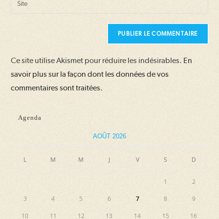
to
address
l’URL
comment
to
de
comment
votre
site
Ce site utilise Akismet pour réduire les indésirables.
En
(facultatif)
savoir plus sur la façon dont les données de vos
commentaires sont traitées
.
Agenda
AOÛT 2026
L
M
M
J
V
S
D
1
2
3
4
5
6
7
8
9
10
11
12
13
14
15
16