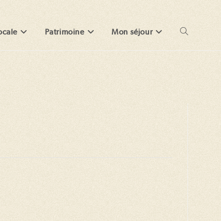
ocale
Patrimoine
Mon séjour
Toggle
website
search