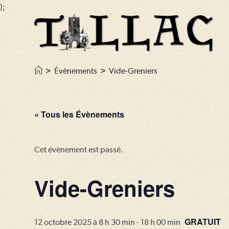
);
Skip
to
content
>
Évènements
>
Vide-Greniers
« Tous les Évènements
Cet évènement est passé.
Vide-Greniers
GRATUIT
12 octobre 2025 à 8 h 30 min
-
18 h 00 min