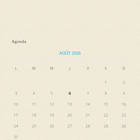
n
e
e
e
t
v
z
n
u
u
e
a
n
Agenda
s
e
v
É
d
AOÛT 2026
i
v
a
g
L
M
M
J
V
S
D
è
t
a
n
e
1
2
e
t
.
3
4
5
6
7
8
9
m
i
e
10
11
12
13
14
15
16
o
n
17
18
19
20
21
22
23
n
t
24
25
26
27
28
29
30
d
31
e