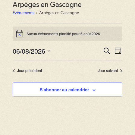
Arpèges en Gascogne
Évènements
Arpèges en Gascogne
Évènements
for
Aucun évènements planifié pour 6 août 2026.
N
6
o
août
t
06/08/2026
2026
R
N
R
i
J
c
e
a
o
S
e
e
c
u
v
h
é
c
r
Jour précédent
Jour suivant
e
i
l
r
h
g
c
e
S’abonner au calendrier
e
h
a
c
e
r
t
t
i
c
i
o
o
h
n
n
e
d