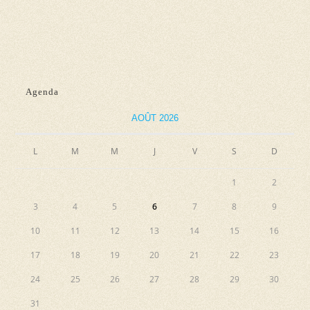
n
e
e
e
t
v
z
n
u
u
e
a
n
Agenda
s
e
v
É
d
AOÛT 2026
i
v
a
g
L
M
M
J
V
S
D
è
t
a
n
e
1
2
e
t
.
3
4
5
6
7
8
9
m
i
e
10
11
12
13
14
15
16
o
n
17
18
19
20
21
22
23
n
t
24
25
26
27
28
29
30
d
31
e