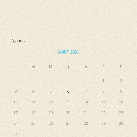
n
e
e
e
t
v
z
n
u
u
e
a
n
Agenda
s
e
v
É
d
AOÛT 2026
i
v
a
g
L
M
M
J
V
S
D
è
t
a
n
e
1
2
e
t
.
3
4
5
6
7
8
9
m
i
e
10
11
12
13
14
15
16
o
n
17
18
19
20
21
22
23
n
t
24
25
26
27
28
29
30
d
31
e