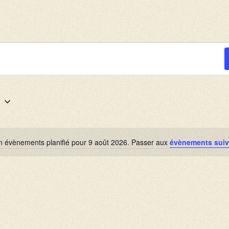
6
 évènements planifié pour 9 août 2026. Passer aux
évènements sui
N
o
t
i
c
e