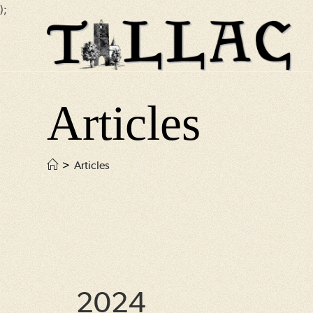
);
Skip
to
content
Articles
>
Articles
2024