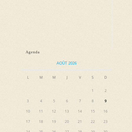
u
e
s
É
v
è
Agenda
n
e
AOÛT 2026
m
e
L
M
M
J
V
S
D
n
1
2
t
3
4
5
6
7
8
9
10
11
12
13
14
15
16
17
18
19
20
21
22
23
24
25
26
27
28
29
30