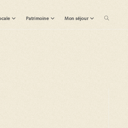
ocale
Patrimoine
Mon séjour
Toggle
website
search