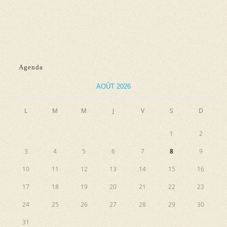
d
n
e
e
e
t
v
z
n
u
u
e
a
n
Agenda
s
e
v
AOÛT 2026
É
d
i
v
a
L
M
M
J
V
S
g
D
è
t
a
n
e
1
2
e
t
.
3
4
5
6
7
8
9
m
i
10
11
12
13
14
15
16
e
o
n
17
18
19
20
21
22
23
n
t
24
25
26
27
28
29
30
d
31