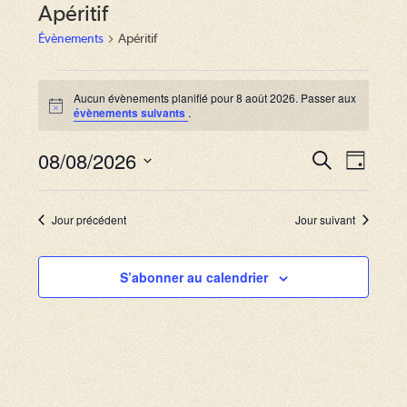
Apéritif
Évènements
Apéritif
Évènements
for
Aucun évènements planifié pour 8 août 2026. Passer aux
N
évènements suivants
.
8
o
août
t
2026
08/08/2026
i
R
N
R
J
c
e
a
e
o
S
e
c
u
v
h
é
c
r
Jour précédent
Jour suivant
e
i
l
r
h
g
c
e
S’abonner au calendrier
e
h
a
c
e
r
t
t
i
c
i
o
o
h
n
n
e