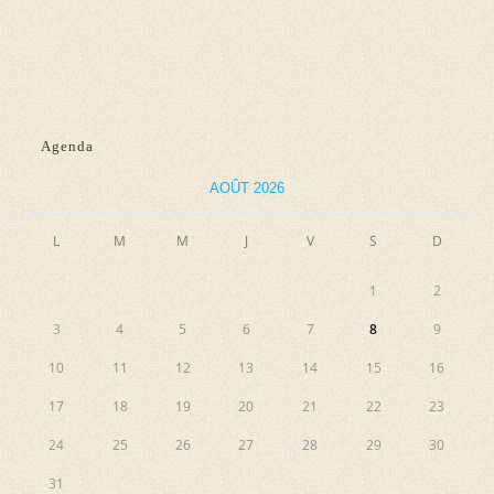
d
n
e
e
e
t
v
z
n
u
u
e
a
n
Agenda
s
e
v
AOÛT 2026
É
d
i
v
a
L
M
M
J
V
S
g
D
è
t
a
n
e
1
2
e
t
.
3
4
5
6
7
8
9
m
i
10
11
12
13
14
15
16
e
o
n
17
18
19
20
21
22
23
n
t
24
25
26
27
28
29
30
d
31