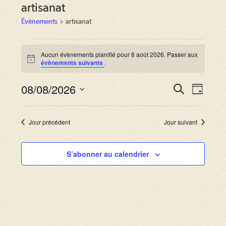
artisanat
Évènements
artisanat
Évènements
for
Aucun évènements planifié pour 8 août 2026. Passer aux
N
évènements suivants
.
8
o
août
t
2026
08/08/2026
i
R
N
R
J
c
e
a
e
o
S
e
c
u
v
h
é
c
r
Jour précédent
Jour suivant
e
i
l
r
h
g
c
e
S’abonner au calendrier
e
h
a
c
e
r
t
t
i
c
i
o
o
h
n
n
e