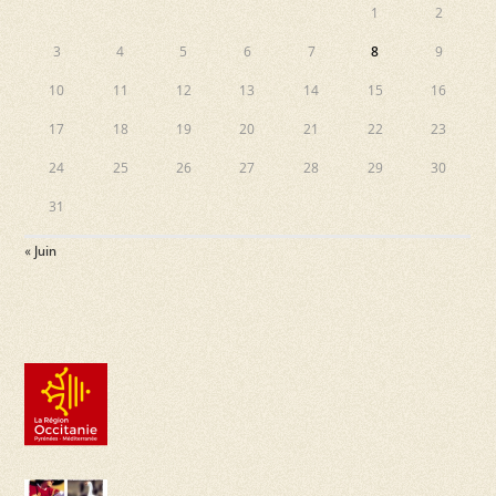
e
1
2
s
v
3
4
5
6
7
8
9
u
10
11
12
13
14
15
16
e
17
18
19
20
21
22
23
s
24
25
26
27
28
29
30
É
31
v
« Juin
è
n
e
m
e
n
t