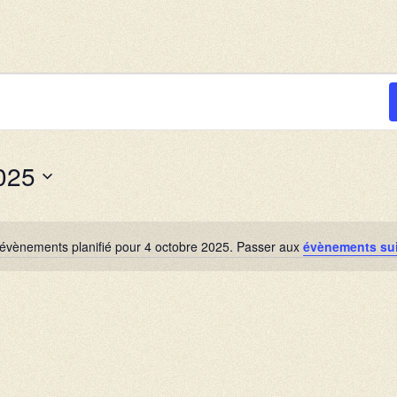
025
évènements planifié pour 4 octobre 2025. Passer aux
évènements su
N
o
t
i
c
e