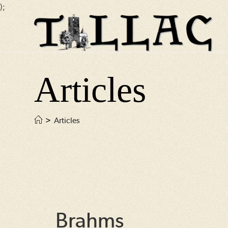
);
Skip
to
content
Articles
>
Articles
Brahms