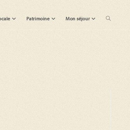
ocale
Patrimoine
Mon séjour
Toggle
website
search