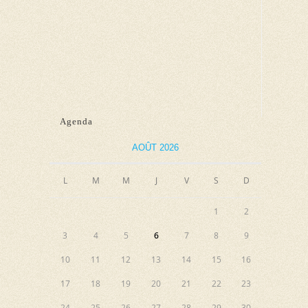
u
e
s
É
v
è
Agenda
n
e
AOÛT 2026
m
e
L
M
M
J
V
S
D
n
1
2
t
3
4
5
6
7
8
9
10
11
12
13
14
15
16
17
18
19
20
21
22
23
24
25
26
27
28
29
30