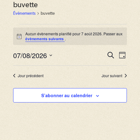
buvette
Évènements
buvette
Évènements
for
Aucun évènements planifié pour 7 août 2026. Passer aux
N
évènements suivants
.
7
o
août
t
2026
07/08/2026
i
R
N
R
J
c
e
a
e
o
S
e
c
u
v
h
é
c
r
Jour précédent
Jour suivant
e
i
l
r
h
g
c
e
S’abonner au calendrier
e
h
a
c
e
r
t
t
i
c
i
o
o
h
n
n
e