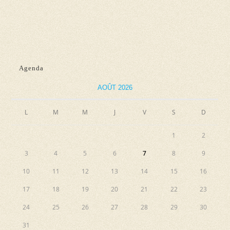
d
n
e
e
e
t
v
z
n
u
u
e
a
n
Agenda
s
e
v
AOÛT 2026
É
d
i
v
a
L
M
M
J
V
S
g
D
è
t
a
n
e
1
2
e
t
.
3
4
5
6
7
8
9
m
i
10
11
12
13
14
15
16
e
o
n
17
18
19
20
21
22
23
n
t
24
25
26
27
28
29
30
d
31