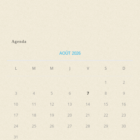
d
n
e
e
e
t
v
z
n
u
u
e
a
n
Agenda
s
e
v
AOÛT 2026
É
d
i
v
a
L
M
M
J
V
S
g
D
è
t
a
n
e
1
2
e
t
.
3
4
5
6
7
8
9
m
i
10
11
12
13
14
15
16
e
o
n
17
18
19
20
21
22
23
n
t
24
25
26
27
28
29
30
d
31