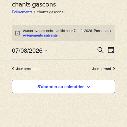
chants gascons
Évènements
chants gascons
Évènements
for
Aucun évènements planifié pour 7 août 2026. Passer aux
N
évènements suivants
.
7
o
août
t
2026
07/08/2026
i
R
N
R
J
c
e
a
e
o
S
e
c
u
v
h
é
c
r
Jour précédent
Jour suivant
e
i
l
r
h
g
c
e
S’abonner au calendrier
e
h
a
c
e
r
t
t
i
c
i
o
o
h
n
n
e