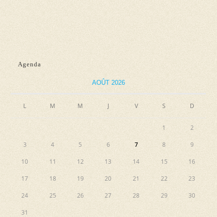
d
n
e
e
e
t
v
z
n
u
u
e
a
n
Agenda
s
e
v
AOÛT 2026
É
d
i
v
a
L
M
M
J
V
S
g
D
è
t
a
n
e
1
2
e
t
.
3
4
5
6
7
8
9
m
i
10
11
12
13
14
15
16
e
o
n
17
18
19
20
21
22
23
n
t
24
25
26
27
28
29
30
d
31