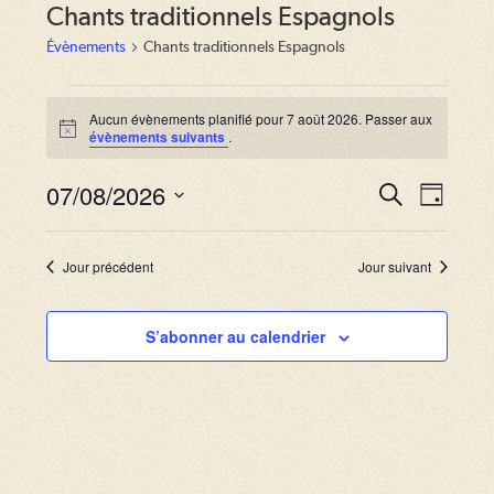
Chants traditionnels Espagnols
Évènements
Chants traditionnels Espagnols
Évènements
for
Aucun évènements planifié pour 7 août 2026. Passer aux
N
évènements suivants
.
7
o
août
t
2026
07/08/2026
i
R
N
R
J
c
e
a
e
o
S
e
c
u
v
h
é
c
r
Jour précédent
Jour suivant
e
i
l
r
h
g
c
e
S’abonner au calendrier
e
h
a
c
e
r
t
t
i
c
i
o
o
h
n
n
e