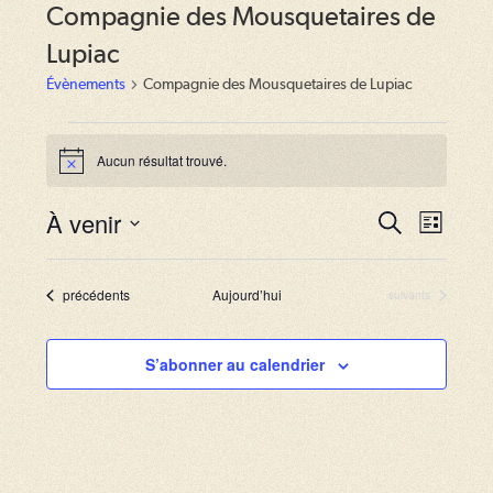
Compagnie des Mousquetaires de
Lupiac
Évènements
Compagnie des Mousquetaires de Lupiac
Évènements
Aucun résultat trouvé.
N
o
t
À venir
R
N
R
i
L
c
e
a
i
S
e
e
c
s
v
h
é
c
Évènements
t
précédents
Aujourd’hui
Évènements
suivants
e
i
e
l
r
h
g
c
e
S’abonner au calendrier
e
h
a
c
e
r
t
t
i
c
i
o
o
h