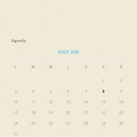
n
n
e
d
n
e
e
e
t
v
z
n
u
u
Agenda
e
a
n
s
AOÛT 2026
e
v
É
d
i
L
M
M
J
V
S
D
v
a
g
è
t
1
2
a
n
e
3
4
5
6
7
8
9
e
t
.
10
11
12
13
14
15
16
m
i
e
17
18
19
20
21
22
23
o
n
24
25
26
27
28
29
30
n
t
31