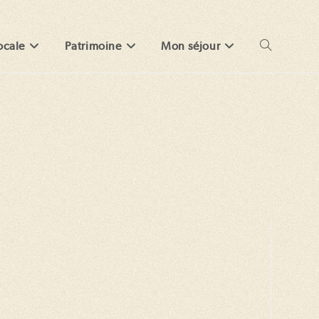
ocale
Patrimoine
Mon séjour
Toggle
website
search