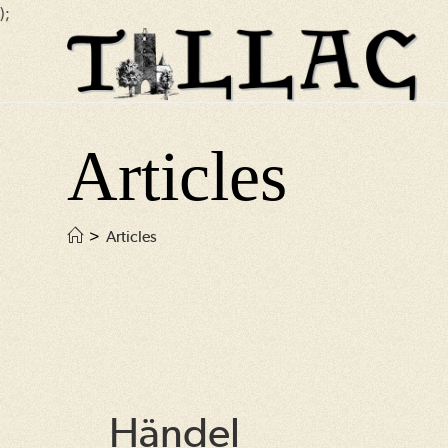
);
Skip
to
content
Articles
>
Articles
Händel