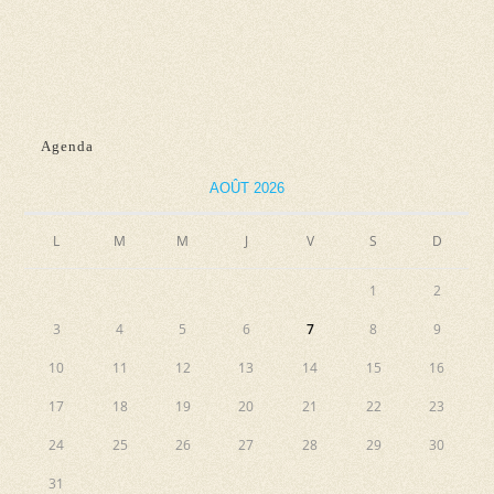
n
e
e
e
t
v
z
n
u
u
e
a
n
Agenda
s
e
v
É
d
AOÛT 2026
i
v
a
g
L
M
M
J
V
S
D
è
t
a
n
e
1
2
e
t
.
3
4
5
6
7
8
9
m
i
e
10
11
12
13
14
15
16
o
n
17
18
19
20
21
22
23
n
t
24
25
26
27
28
29
30
d
31
e