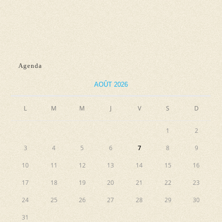
n
e
e
e
t
v
z
n
u
u
e
a
n
Agenda
s
e
v
É
d
AOÛT 2026
i
v
a
g
L
M
M
J
V
S
D
è
t
a
n
e
1
2
e
t
.
3
4
5
6
7
8
9
m
i
e
10
11
12
13
14
15
16
o
n
17
18
19
20
21
22
23
n
t
24
25
26
27
28
29
30
d
31
e