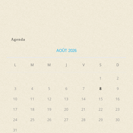
n
e
e
e
t
v
z
n
u
u
e
a
n
Agenda
s
e
v
É
d
AOÛT 2026
i
v
a
g
L
M
M
J
V
S
D
è
t
a
n
e
1
2
e
t
.
3
4
5
6
7
8
9
m
i
e
10
11
12
13
14
15
16
o
n
17
18
19
20
21
22
23
n
t
24
25
26
27
28
29
30
d
31
e