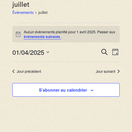
juillet
Évènements
juillet
Évènements
for
Aucun évènements planifié pour 1 avril 2025. Passer aux
N
évènements suivants
.
1
o
avril
t
2025
01/04/2025
i
R
N
R
J
c
e
a
e
o
S
e
c
u
v
h
é
c
r
Jour précédent
Jour suivant
e
i
l
r
h
g
c
e
S’abonner au calendrier
e
h
a
c
e
r
t
t
i
c
i
o
o
h
n
n
e