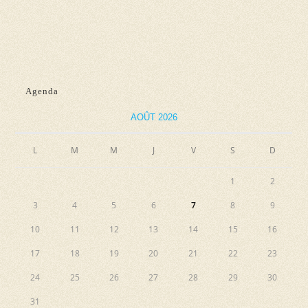
d
n
e
e
e
t
v
z
n
u
u
e
a
n
Agenda
s
e
v
AOÛT 2026
É
d
i
v
a
L
M
M
J
V
S
g
D
è
t
a
n
e
1
2
e
t
.
3
4
5
6
7
8
9
m
i
10
11
12
13
14
15
16
e
o
n
17
18
19
20
21
22
23
n
t
24
25
26
27
28
29
30
d
31