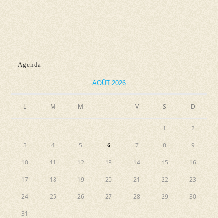
d
n
e
e
e
t
v
z
n
u
u
e
a
n
Agenda
s
e
v
AOÛT 2026
É
d
i
v
a
L
M
M
J
V
S
g
D
è
t
a
n
e
1
2
e
t
.
3
4
5
6
7
8
9
m
i
10
11
12
13
14
15
16
e
o
n
17
18
19
20
21
22
23
n
t
24
25
26
27
28
29
30
d
31