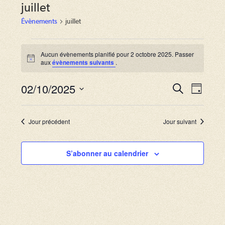
juillet
Évènements
juillet
Évènements
for
Aucun évènements planifié pour 2 octobre 2025. Passer
N
aux
évènements suivants
.
2
o
octobre
t
2025
02/10/2025
i
R
N
R
J
c
e
a
e
o
S
e
c
u
v
h
é
c
r
Jour précédent
Jour suivant
e
i
l
r
h
g
c
e
S’abonner au calendrier
e
h
a
c
e
r
t
t
i
c
i
o
o
h
n
n
e